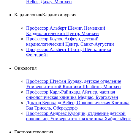
Helios, Дахау, Мюнхен
Кардиология/Кардиохирургия
Профессор Альберт Шёмиг, Немецкий
Кардиологический Центр, Мюнхен
Профессор Боулос Асфоур, детский
кардиологический Центр, Санкт-Аугустин
Профессор Альберт Шютц, Шён клиника
Фогтаройт
Онкология
Профессор Штефан Бурдах, детское отделение
Университетской Клиники Швабинг, Мюнхен
Профессор Карл-Райнхард Айгнер, частная
онкологическая клиника Медиас, Бургхаузен
Доктор Бернхард Вебер, Онкологическая Клиника
Бад Триссль, Обераудорф
Профессор Андреас Кулоцик, отделение детской
онкологии, Университетская клиника Хайдельберг
Гастроэнтерология