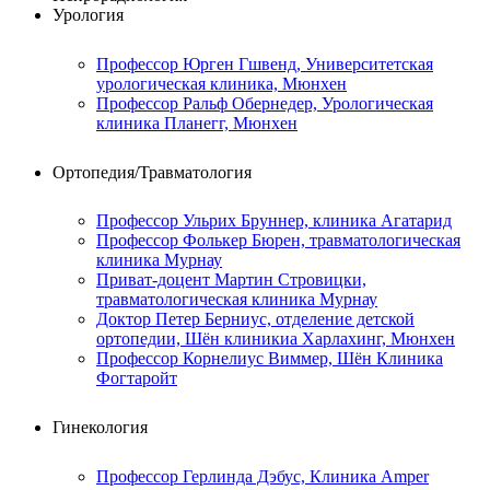
Урология
Профессор Юрген Гшвенд, Университетская
урологическая клиника, Мюнхен
Профессор Ральф Обернедер, Урологическая
клиника Планегг, Мюнхен
Ортопедия/Травматология
Профессор Ульрих Бруннер, клиника Агатарид
Профессор Фолькер Бюрен, травматологическая
клиника Мурнау
Приват-доцент Мартин Стровицки,
травматологическая клиника Мурнау
Доктор Петер Берниус, отделение детской
ортопедии, Шён клиникиа Харлахинг, Мюнхен
Профессор Корнелиус Виммер, Шён Клиника
Фогтаройт
Гинекология
Профессор Герлинда Дэбус, Клиника Amper