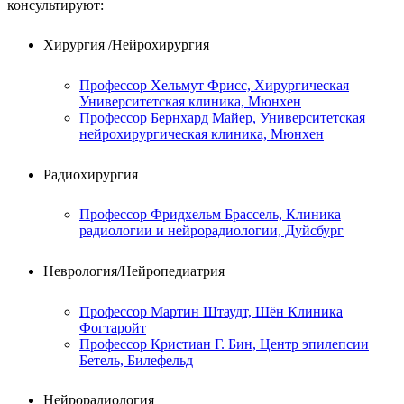
консультируют:
Хирургия /Нейрохирургия
Профессор Хельмут Фрисс, Хирургическая
Университетская клиника, Мюнхен
Профессор Бернхард Майер, Университетская
нейрохирургическая клиника, Мюнхен
Радиохирургия
Профессор Фридхельм Брассель, Клиника
радиологии и нейрорадиологии, Дуйсбург
Неврология/Нейропедиатрия
Профессор Мартин Штаудт, Шён Клиника
Фогтаройт
Профессор Кристиан Г. Бин, Центр эпилепсии
Бетель, Билефельд
Нейрорадиология