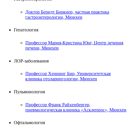
Доктор Берндт Биркнер, частная практика
гастроэнтерологии, Мюнхен
Гепатология
Профессор Мария-Кристина Юнг, Центр лечения
печени, Мюнхен
ЛОР-заболевания
Профессор Хеннинг Бир, Университетская
клиника отоларингологии, Мюнхен
Пульмонология
Профессор Франк Райхенбергер,
пневмологическая клиника «Асклепиос», Мюнхен
Офтальмология