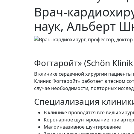
Врач-кардиохиру
наук, Альберт 
Фогтаройт» (Schön Klinik
В клинике сердечной хирургии пациенты
Клиник Фогтаройт» работает в тесном сот
случае необходимости, повторных исслед
Специализация клиники
В клинике проводятся все виды хирур
Коронарное шунтирование при артери
Малоинвазивное шунтирование
Замена и реконструкция сердечного 