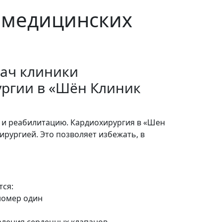
р медицинских
ач клиники
ргии в «Шён Клиник
 и реабилитацию. Кардиохирургия в «Шен
ирургией. Это позволяет избежать, в
тся:
номер один
паления сердечных клапанов