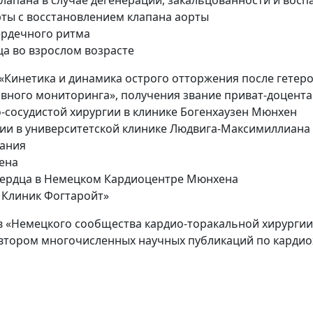
рты с восстановлением клапана аорты
ердечного ритма
а во взрослом возрасте
 «Кинетика и динамика острого отторжения после гетер
вного мониторинга», получения звание приват-доцента
о-сосудистой хирургии в клинике Богенхаузен Мюнхен
гии в университетской клинике Людвига-Максимиллиана
вания
хена
 сердца в Немецком Кардиоцентре Мюнхена
н Клиник Фогтаройт»
в «Немецкого сообщества кардио-торакальной хирургии
автором многочисленных научных публикаций по кардио