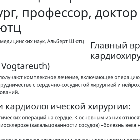
рг, профессор, докто
Шютц
Главный вр
кардиохиру
 Vogtareuth)
 получают комплексное лечение, включающее операцию
рудничестве с сердечно-сосудистой хирургией и нейрох
ований.
 кардиологической хирургии:
гических операций на сердце. К основным из них относя
осклерозе (закальцованности сосудов) –болезнь века 
клапана в случае дегенерации, закальцованности и вос