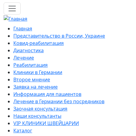
Перейти к основному содержанию
Mobile navigation
Главная
Представительство в России, Украине
Ковид-реабилитация
Диагностика
Лечение
Реабилитация
Клиники в Германии
Второе мнение
Заявка на лечение
Информация для пациентов
Лечение в Германии без посредников
Заочная консультация
Наши консультанты
VIP КЛИНИКИ ШВЕЙЦАРИИ
Каталог