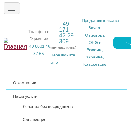
Перейти к основному содержанию
Представительства
+49
Bayern
171
Телефон в
42 29
Osteuropa
Германии
309
За
OHG в
+49 8031 46
(круглосуточно)
России
,
37 65
Перезвоните
Украине
,
мне
Казахстане
О компании
Наши услуги
Лечение без посредников
Санавиация