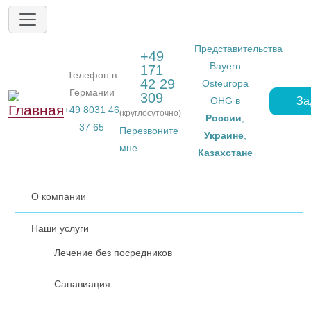
Перейти к основному содержанию
Представительства
+49
Bayern
171
Телефон в
42 29
Osteuropa
Германии
309
За
OHG в
+49 8031 46
(круглосуточно)
России
,
37 65
Перезвоните
Украине
,
мне
Казахстане
О компании
Наши услуги
Лечение без посредников
Санавиация