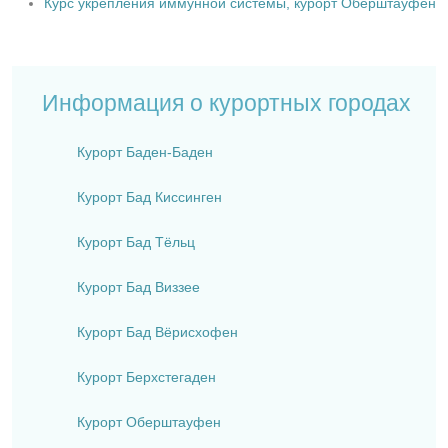
Курс укрепления иммунной системы, курорт Оберштауфен
Информация о курортных городах
Курорт Баден-Баден
Курорт Бад Киссинген
Курорт Бад Тёльц
Курорт Бад Виззее
Курорт Бад Вёрисхофен
Курорт Берхстегаден
Курорт Оберштауфен