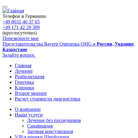
Перейти
к
основному
Телефон в Германии
содержанию
+49 8031 46 37 65
+49 171 42 29 309
(круглосуточно)
Перезвоните мне
Представительства Bayern Osteuropa OHG в
России
,
Украине
,
Казахстане
Задайте вопрос
Главная
Лечение
Main
Реабилитация
navigation
Генетика
Клиники
Второе мнение
Расчет стоимости диагностики
О компании
Наши услуги
Sidebar
Лечение без посредников
Санавиация
Заочная консультация
VIP-клиники Швейцарии