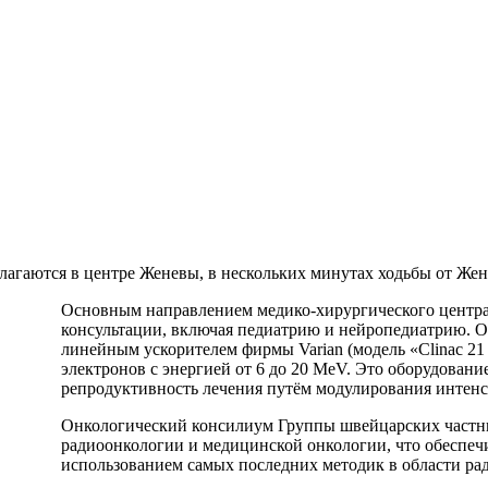
гаются в центре Женевы, в нескольких минутах ходьбы от Жене
Oсновным направлением медико-хирургического центра 
консультации, включая педиатрию и нейропедиатрию. 
линейным ускорителем фирмы Varian (модель «Clinac 21
электронов с энергией от 6 до 20 MeV. Это оборудовани
репродуктивность лечения путём модулирования интенси
Онкологический консилиум Группы швейцарских частны
радиоонкологии и медицинской онкологии, что обеспеч
использованием самых последних методик в области ра