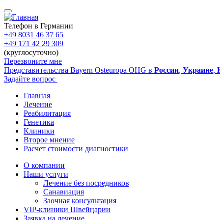
Перейти
к
основному
Телефон в Германии
содержанию
+49 8031 46 37 65
+49 171 42 29 309
(круглосуточно)
Перезвоните мне
Представительства Bayern Osteuropa OHG в
России
,
Украине
,
Задайте вопрос
Главная
Лечение
Main
Реабилитация
navigation
Генетика
Клиники
Второе мнение
Расчет стоимости диагностики
О компании
Наши услуги
Sidebar
Лечение без посредников
Санавиация
Заочная консультация
VIP-клиники Швейцарии
Заявка на лечение