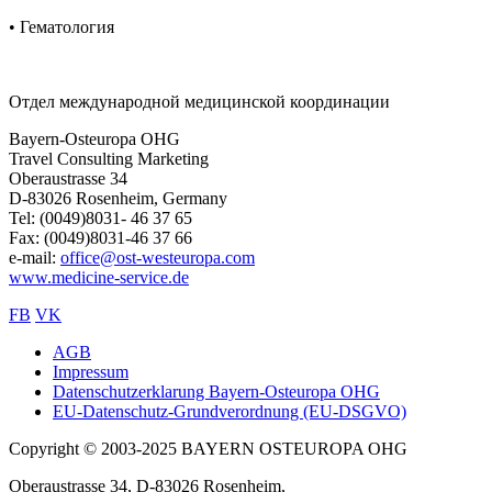
• Гематология
Отдел международной медицинской координации
Bayern-Osteuropa OHG
Travel Consulting Marketing
Oberaustrasse 34
D-83026 Rosenheim, Germany
Tel: (0049)8031- 46 37 65
Fax: (0049)8031-46 37 66
e-mail:
office@ost-westeuropa.com
www.medicine-service.de
FB
VK
AGB
Impressum
Sub
Datenschutzerklarung Bayern-Osteuropa OHG
footer
EU-Datenschutz-Grundverordnung (EU-DSGVO)
Copyright © 2003-2025 BAYERN OSTEUROPA OHG
Oberaustrasse 34, D-83026 Rosenheim,