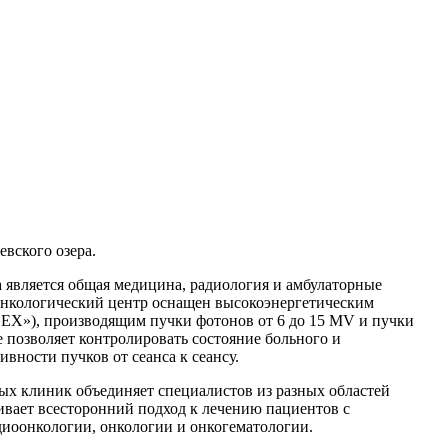
вского озера.
является общая медицина, радиология и амбулаторные
Онкологический центр оснащен высокоэнергетическим
 EX»), производящим пучки фотонов от 6 до 15 MV и пучки
е позволяет контролировать состояние больного и
вности пучков от сеанса к сеансу.
х клиник объединяет специалистов из разных областей
ивает всесторонний подход к лечению пациентов с
диоонкологии, онкологии и онкогематологии.