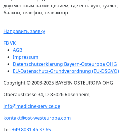
двухместным размещением, где есть душ, туалет,
балкон, телефон, телевизор.
Направить заявку
FB
VK
Sub footer
AGB
Impressum
Datenschutzerklarung Bayern-Osteuropa OHG
EU-Datenschutz-Grundverordnung (EU-DSGVO)
Copyright © 2003-2025 BAYERN OSTEUROPA OHG
Oberaustrasse 34, D-83026 Rosenheim,
info@medicine-service.de
kontakt@ost-westeuropa.com
Tel:
+49 8031 46 37 65