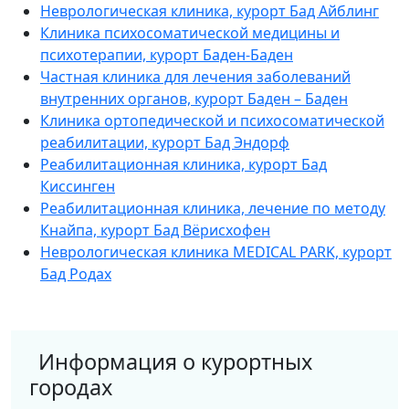
Неврологическая клиника, курорт Бад Айблинг
Клиника психосоматической медицины и
психотерапии, курорт Баден-Баден
Частная клиника для лечения заболеваний
внутренних органов, курорт Баден – Баден
Клиника ортопедической и психосоматической
реабилитации, курорт Бад Эндорф
Реабилитационная клиника, курорт Бад
Киссинген
Реабилитационная клиника, лечение по методу
Кнайпа, курорт Бад Вёрисхофен
Неврологическая клиника MEDICAL PARK, курорт
Бад Родах
Информация о курортных
городах