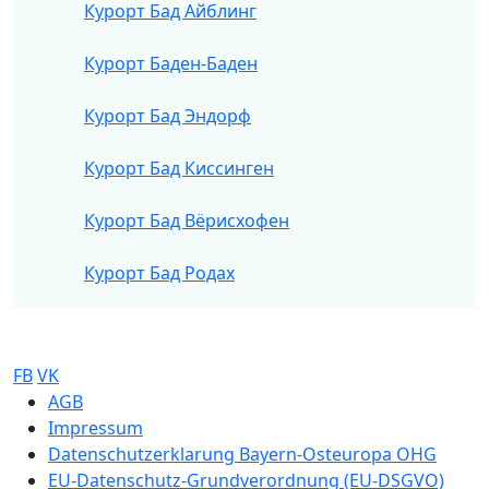
Курорт Бад Айблинг
Курорт Баден-Баден
Курорт Бад Эндорф
Курорт Бад Киссинген
Курорт Бад Вёрисхофен
Курорт Бад Родах
FB
VK
Sub footer
AGB
Impressum
Datenschutzerklarung Bayern-Osteuropa OHG
EU-Datenschutz-Grundverordnung (EU-DSGVO)