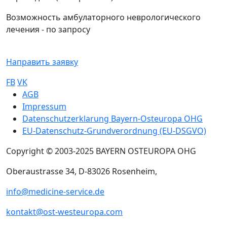
Возможность амбулаторного неврологического
лечения - по запросу
Направить заявку
FB
VK
Sub footer
AGB
Impressum
Datenschutzerklarung Bayern-Osteuropa OHG
EU-Datenschutz-Grundverordnung (EU-DSGVO)
Copyright © 2003-2025 BAYERN OSTEUROPA OHG
Oberaustrasse 34, D-83026 Rosenheim,
info@medicine-service.de
kontakt@ost-westeuropa.com