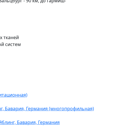
альцбург - 90 км, до Гармиш-
х тканей
ой систем
илитационная)
г, Бавария, Германия (многопрофильная)
йблинг, Бавария, Германия