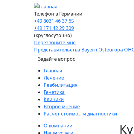
Перейти к основному содержанию
Телефон в Германии
+49 8031 46 37 65
+49 171 42 29 309
(круглосуточно)
Перезвоните мне
Представительства Bayern Osteuropa OH
Задайте вопрос
Main navigation
Главная
Лечение
Реабилитация
Генетика
Клиники
Второе мнение
Расчет стоимости диагностики
Sidebar
Ку
О компании
Наши услуги