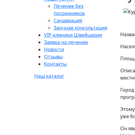
Лечение без
посредников
Санавиация
Заочная консультация
Назва
VIP-клиники Швейцарии
Заявка на лечение
Насел
Новости
Отзывы
Площа
Контакты
Описа
Наш каталог
местн
Город
прогр
Этому
уже бо
Он яв