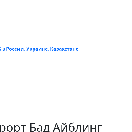
G в
России
,
Украине
,
Казахстане
рорт Бад Айблинг