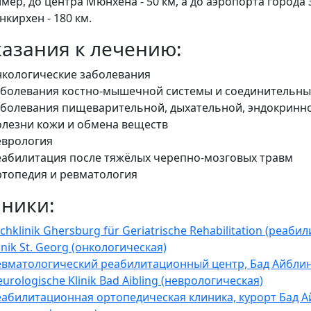
мер, до центра Мюнхена - 50 км, а до аэропорта города З
нкирхен - 180 км.
азания к лечению:
нкологические заболевания
аболевания костно-мышечной системы и соединительны
аболевания пищеварительной, дыхательной, эндокринн
олезни кожи и обмена веществ
еврология
еабилитация после тяжёлых черепно-мозговых травм
ртопедия и ревматология
ники:
chklinik Ghersburg für Geriatrische Rehabilitation (реаб
inik St. Georg (онкологическая)
евматологический реабилитационный центр, Бад Айблин
urologische Klinik Bad Aibling (неврологическая)
еабилитационная ортопедическая клиника, курорт Бад А