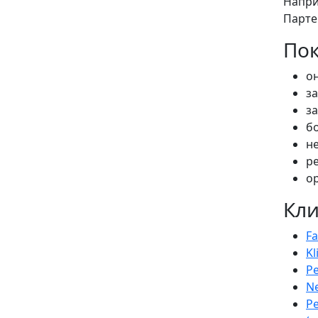
Напри
Парте
Пок
о
з
з
б
н
р
о
Кли
Fa
Kl
Р
Ne
Р