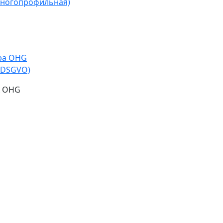
многопрофильная)
opa OHG
-DSGVO)
A OHG