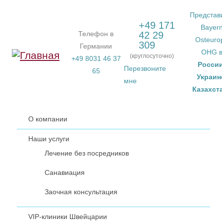
Перейти к основному содержанию
Представ
+49 171
Bayer
Телефон в
42 29
Osteuro
309
Германии
OHG 
(круглосуточно)
+49 8031 46 37
Росси
Перезвоните
65
Украин
мне
Казахст
О компании
Наши услуги
Лечение без посредников
Санавиация
Заочная консультация
VIP-клиники Швейцарии