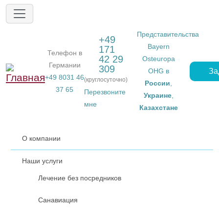
Перейти к основному содержанию
Представительства
+49
Bayern
171
Телефон в
42 29
Osteuropa
Германии
309
За
OHG в
+49 8031 46
(круглосуточно)
России
,
37 65
Перезвоните
Украине
,
мне
Казахстане
О компании
Наши услуги
Лечение без посредников
Санавиация