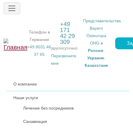
Перейти к основному содержанию
Представительства
+49
Bayern
171
Телефон в
42 29
Osteuropa
Германии
309
За
OHG в
+49 8031 46
(круглосуточно)
России
,
37 65
Перезвоните
Украине
,
мне
Казахстане
О компании
Наши услуги
Лечение без посредников
Санавиация