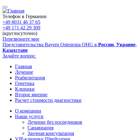
Перейти
к
основному
Телефон в Германии
содержанию
+49 8031 46 37 65
+49 171 42 29 309
(круглосуточно)
Перезвоните мне
Представительства Bayern Osteuropa OHG в
России
,
Украине
,
Казахстане
Задайте вопрос
Главная
Лечение
Main
Реабилитация
navigation
Генетика
Клиники
Второе мнение
Расчет стоимости диагностики
О компании
Наши услуги
Sidebar
Лечение без посредников
Санавиация
Заочная консультация
VIP-клиники Швейцарии