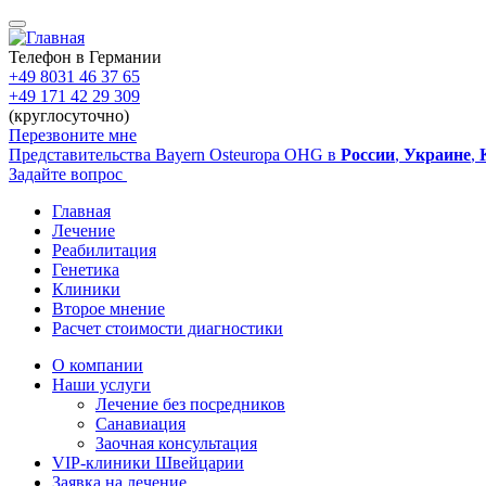
Перейти
к
основному
Телефон в Германии
содержанию
+49 8031 46 37 65
+49 171 42 29 309
(круглосуточно)
Перезвоните мне
Представительства Bayern Osteuropa OHG в
России
,
Украине
,
Задайте вопрос
Главная
Лечение
Main
Реабилитация
navigation
Генетика
Клиники
Второе мнение
Расчет стоимости диагностики
О компании
Наши услуги
Sidebar
Лечение без посредников
Санавиация
Заочная консультация
VIP-клиники Швейцарии
Заявка на лечение