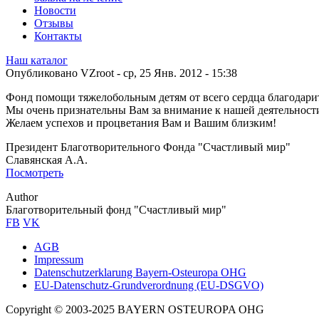
Новости
Отзывы
Контакты
Наш каталог
Опубликовано
VZroot
-
ср, 25 Янв. 2012 - 15:38
Фонд помощи тяжелобольным детям от всего сердца благодар
Мы очень признательны Вам за внимание к нашей деятельност
Желаем успехов и процветания Вам и Вашим близким!
Президент Благотворительного Фонда "Счастливый мир"
Славянская А.А.
Посмотреть
Author
Благотворительный фонд "Счастливый мир"
FB
VK
AGB
Impressum
Sub
Datenschutzerklarung Bayern-Osteuropa OHG
footer
EU-Datenschutz-Grundverordnung (EU-DSGVO)
Copyright © 2003-2025 BAYERN OSTEUROPA OHG