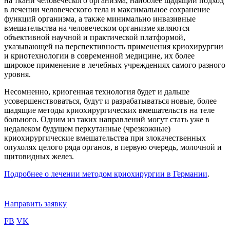
на ткани человеческого организма, наиболее щадящий подход
в лечении человеческого тела и максимальное сохранение
функций организма, а также минимально инвазивные
вмешательства на человеческом организме являются
объективной научной и практической платформой,
указывающей на перспективность применения криохирургии
и криотехнологии в современной медицине, их более
широкое применение в лечебных учреждениях самого разного
уровня.
Несомненно, криогенная технология будет и дальше
усовершенствоваться, будут и разрабатываться новые, более
щадящие методы криохирургических вмешательств на теле
больного. Одним из таких направлений могут стать уже в
недалеком будущем перкутанные (чрезкожные)
криохирургические вмешательства при злокачественных
опухолях целого ряда органов, в первую очередь, молочной и
щитовидных желез.
Подробнее о лечении методом криохирургии в Германии
.
Направить заявку
FB
VK