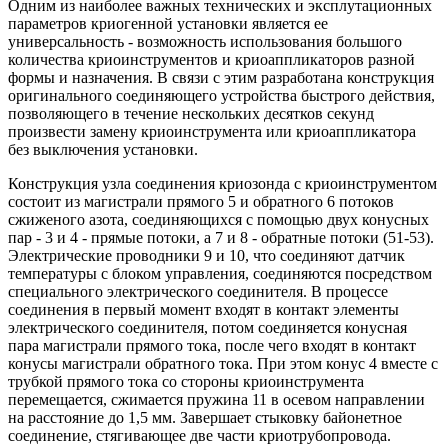
Одним из наиболее важных технических и эксплутационных
параметров криогенной установки является ее
универсальность - возможность использования большого
количества криоинструментов и криоаппликаторов разной
формы и назначения. В связи с этим разработана конструкция
оригинального соединяющего устройства быстрого действия,
позволяющего в течение нескольких десятков секунд
произвести замену криоинструмента или криоаппликатора
без выключения установки.
Конструкция узла соединения криозонда с криоинструментом
состоит из магистрали прямого 5 и обратного 6 потоков
сжиженого азота, соединяющихся с помощью двух конусных
пар - 3 и 4 - прямые потоки, а 7 и 8 - обратные потоки (51-53).
Электрические проводники 9 и 10, что соединяют датчик
температуры с блоком управления, соединяются посредством
специального электрического соединителя. В процессе
соединения в первый момент входят в контакт элементы
электрического соединителя, потом соединяется конусная
пара магистрали прямого тока, после чего входят в контакт
конусы магистрали обратного тока. При этом конус 4 вместе с
трубкой прямого тока со стороны криоинструмента
перемещается, сжимается пружина 11 в осевом направлении
на расстояние до 1,5 мм. Завершает стыковку байонетное
соединение, стягивающее две части криотрубопровода.