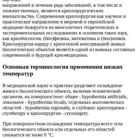
направлений в лечении ряда заболеваний, в том числе и
злокачественных, являются криохирургические
вмешательства. Современная криохирургия как научное и
практическое направление в мировой и европейской
медицине базируется на многолетних теоретических и
экспериментальных исследованиях в основном таких наук,
как криобиология, (био)физика, математика и (био)химия.
Криохирургия наряду с криогенной консервацией живых
биологических объектов является одной из важных составных
современной и будущей криомедицины.
Основная терминология применения низких
температур
В медицинской науке и практике разделяют охлаждение
живого биологического объекта, включая человеческий
организм, на поверхностное: общее - hypothеrmia artificialis,
локальное - hypothermia localis, отдельных анатомических
областей - hypothermia regionalis, и глубокое: криотерапия -
cryotherapy и криохирургия - cryosurgery.
При поверхностном охлаждении температура всего тела
биологического объекта или отдельных его областей
снижается не ниже 0 °C.