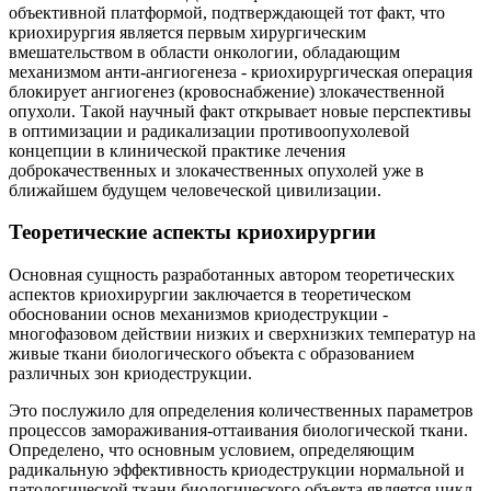
объективной платформой, подтверждающей тот факт, что
криохирургия является первым хирургическим
вмешательством в области онкологии, обладающим
механизмом анти-ангиогенеза - криохирургическая операция
блокирует ангиогенез (кровоснабжение) злокачественной
опухоли. Такой научный факт открывает новые перспективы
в оптимизации и радикализации противоопухолевой
концепции в клинической практике лечения
доброкачественных и злокачественных опухолей уже в
ближайшем будущем человеческой цивилизации.
Теоретические аспекты криохирургии
Основная сущность разработанных автором теоретических
аспектов криохирургии заключается в теоретическом
обосновании основ механизмов криодеструкции -
многофазовом действии низких и сверхнизких температур на
живые ткани биологического объекта с образованием
различных зон криодеструкции.
Это послужило для определения количественных параметров
процессов замораживания-оттаивания биологической ткани.
Определено, что основным условием, определяющим
радикальную эффективность криодеструкции нормальной и
патологической ткани биологического объекта является цикл