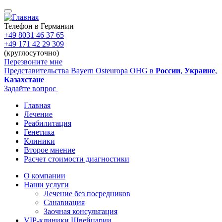
Перейти
к
основному
Телефон в Германии
содержанию
+49 8031 46 37 65
+49 171 42 29 309
(круглосуточно)
Перезвоните мне
Представительства Bayern Osteuropa OHG в
России
,
Украине
,
Казахстане
Задайте вопрос
Главная
Лечение
Main
Реабилитация
navigation
Генетика
Клиники
Второе мнение
Расчет стоимости диагностики
О компании
Наши услуги
Sidebar
Лечение без посредников
Санавиация
Заочная консультация
VIP-клиники Швейцарии