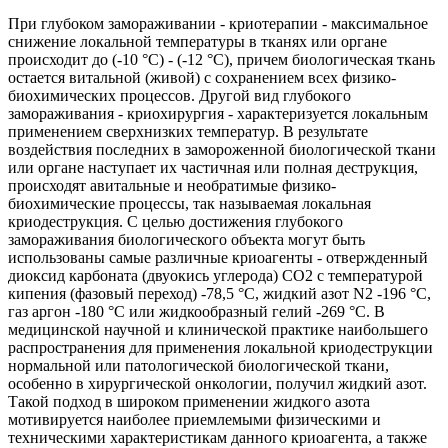
При глубоком замораживании - криотерапии - максимальное
снижение локальной температуры в тканях или органе
происходит до (-10 °C) - (-12 °C), причем биологическая ткань
остается витальной (живой) с сохранением всех физико-
биохимических процессов. Другой вид глубокого
замораживания - криохирургия - характеризуется локальным
применением сверхнизких температур. В результате
воздействия последних в замороженной биологической ткани
или органе наступает их частичная или полная деструкция,
происходят авитальные и необратимые физико-
биохимические процессы, так называемая локальная
криодеструкция. С целью достижения глубокого
замораживания биологического объекта могут быть
использованы самые различные криоагенты - отвержденный
диоксид карбоната (двуокись углерода) СО2 с температурой
кипения (фазовый переход) -78,5 °C, жидкий азот N2 -196 °C,
газ аргон -180 °C или жидкообразный гелий -269 °C. В
медицинской научной и клинической практике наибольшего
распространения для применения локальной криодеструкции
нормальной или патологической биологической ткани,
особенно в хирургической онкологии, получил жидкий азот.
Такой подход в широком применении жидкого азота
мотивируется наиболее приемлемыми физическими и
техническими характеристикам данного криоагента, а также