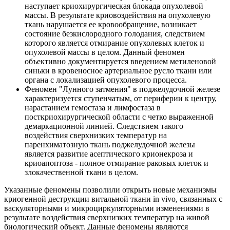
наступает криохирургическая блокада опухолевой
массы. В результате криовоздействия на опухолевую
ткань нарушается ее кровообращение, возникает
состояние безкислородного голодания, следствием
которого является отмирание опухолевых клеток и
опухолевой массы в целом. Данный феномен
объективно документируется введением метиленовой
синьки в кровеносное артериальное русло ткани или
органа с локализацией опухолевого процесса.
Феномен "Лунного затмения" в поджелудочной железе
характеризуется ступенчатым, от периферии к центру,
нарастанием гемостаза и лимфостаза в
посткриохирургической области с четко выраженной
демаркационной линией. Следствием такого
воздействия сверхнизких температур на
паренхиматозную ткань поджелудочной железы
является развитие асептического крионекроза и
криоапоптоза - полное отмирание раковых клеток и
злокачественной ткани в целом.
Указанные феномены позволили открыть новые механизмы
криогенной деструкции витальной ткани in vivo, связанных с
васкуляторными и микроциркуляторными изменениями в
результате воздействия сверхнизких температур на живой
биологический объект. Данные феномены являются