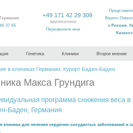
Представит
+49 171 42 29 309
 Германии
Bayern Osteu
(круглосуточно)
46 37 65
в
России
,
У
Перезвоните мне
Казахст
ация
Генетика
Клиники
Второе мнение
ие в клиниках Германии, Курорт Баден-Баден
иника Макса Грундига
видуальная программа снижения веса в 
н-Баден, Германия
я клиника для лечения сердечно-сосудистых заболеваний и з
е