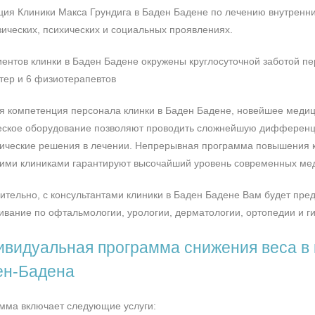
ция Клиники Макса Грундига в Баден Бадене по лечению внутренни
зических, психических и социальных проявлениях.
иентов клинки в Баден Бадене окружены круглосуточной заботой пер
тер и 6 физиотерапевтов
я компетенция персонала клинки в Баден Бадене, новейшее медиц
еское оборудование позволяют проводить сложнейшую дифференц
гические решения в лечении. Непрерывная программа повышения 
ими клиниками гарантируют высочайший уровень современных мед
ительно, с консультантами клиники в Баден Бадене Вам будет пр
ивание по офтальмологии, урологии, дерматологии, ортопедии и г
видуальная программа снижения веса в 
ен-Бадена
мма включает следующие услуги: