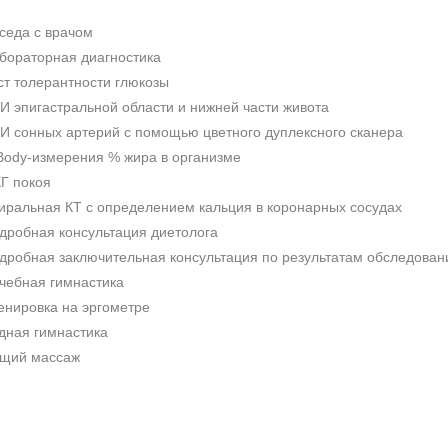
седа с врачом
бораторная диагностика
ст толерантности глюкозы
И эпигастральной области и нижней части живота
И сонных артерий с помощью цветного дуплексного сканера
Body-измерения % жира в организме
Г покоя
иральная КТ c определением кальция в коронарных сосудах
дробная консультация диетолога
дробная заключительная консультация по результатам обследован
чебная гимнастика
енировка на эргометре
дная гимнастика
щий массаж