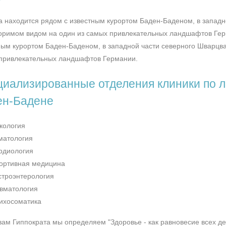
а находится рядом с известным курортом Баден-Баденом, в западн
оримом видом на один из самых привлекательных ландшафтов Гер
ным курортом Баден-Баденом, в западной части северного Шварцв
привлекательных ландшафтов Германии.
иализированные отделения клиники по л
ен-Бадене
кология
матология
рдиология
ортивная медицина
строэнтерология
вматология
ихосоматика
вам Гиппократа мы определяем
"Здоровье - как равновесие всех д