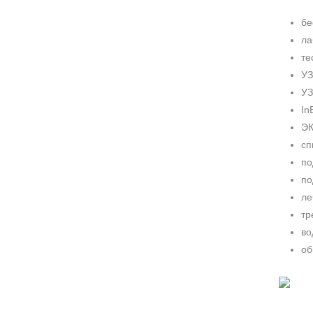
бе
ла
те
УЗ
УЗ
In
ЭК
сп
по
по
ле
тр
во
об