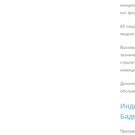
концеп
его фи
60 пац
медсес
Высока
технич
страте
немецк
Дополн
обслуж
Инди
Бад
Програ