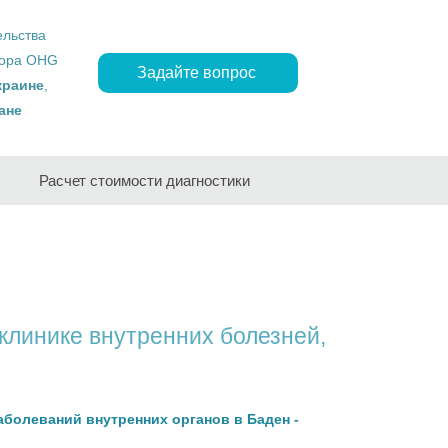
ельства
ropa OHG
Задайте вопрос
краине
,
ане
Расчет стоимости диагностики
клинике внутренних болезней,
аболеваний внутренних органов в Баден -