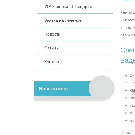
VIP-клиники Швейцарии
Клиник
неповт
Заявка на лечение
извест
Новости
самых 
Отзывы
Спец
Бад
Контакты
он
ге
Наш каталог
ка
сп
га
ре
пс
По сло