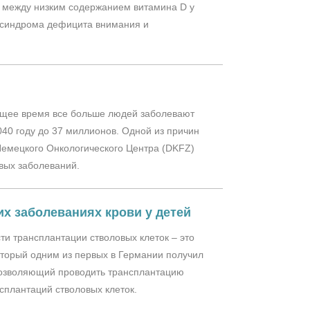
зь между низким содержанием витамина D у
 cиндрома дефицита внимания и
ящее время все больше людей заболевают
040 году до 37 миллионов. Одной из причин
Немецкого Онкологического Центра (DKFZ)
овых заболеваний.
х заболеваниях крови у детей
и трансплантации стволовых клеток – это
который одним из первых в Германии получил
позволяющий проводить трансплантацию
сплантаций стволовых клеток.