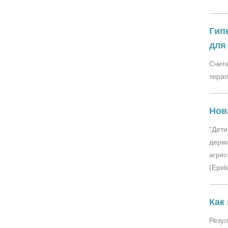
Гип
для
Счита
терап
Нов
"Дети
дерма
агрес
(Epid
Как
Резул