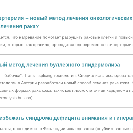
ертермия – новый метод лечения онкологических
 лечения рака?
ется, что нагревание помогает разрушить раковые клетки и повыс
ии, которые, как правило, проводятся одновременно с гипертерми
ый метод лечения буллёзного эпидермолиза
 – бабочки". Trans - splicing технология. Специалисты исследоват
тологии в Австрии разработали новый способ лечения рака кожи.
сивных формах рака кожи, таких как плоскоклеточная карцинома 
ermolysis bullosa).
 избежать cиндрома дефицита внимания и гиперак
ьтаты, проводимого в Финляндии исследования (опубликованные в 