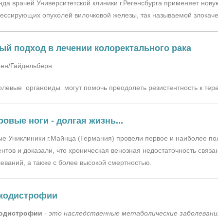
да врачей Университетской клиники г.Регенсбурга применяет нов
ессирующих опухолей вилочковой железы, так называемой злокач
ый подход в лечении колоректального рака
ен/Гайдельберн
левые органоиды могут помочь преодолеть резистентность к тер
ровые ноги - долгая жизнь...
е Униклиники г.Майнца (Германия) провели первое и наиболее по
нтов и доказали, что хроническая венозная недостаточность связ
еваний, а также с более высокой смертностью.
кодистрофии
одистрофии
- это наследственные метаболические заболевания