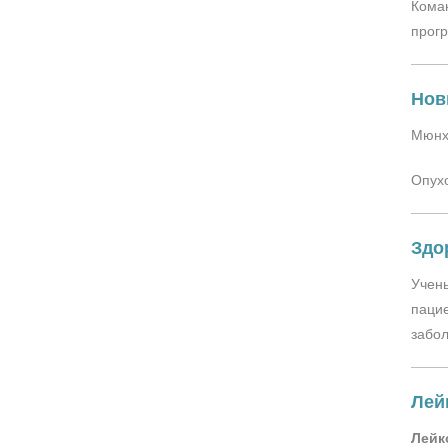
Коман
прогр
Нов
Мюнх
Опухо
Здо
Учены
пацие
забол
Лей
Лейк