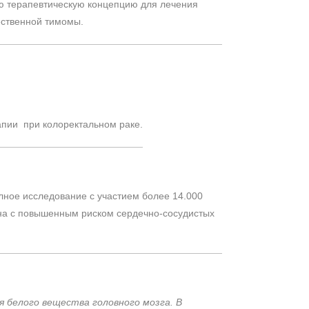
ую терапевтическую концепцию для лечения
ественной тимомы.
апии при колоректальном раке.
лное исследование с участием более 14.000
ана с повышенным риском сердечно-сосудистых
 белого вещества головного мозга. В