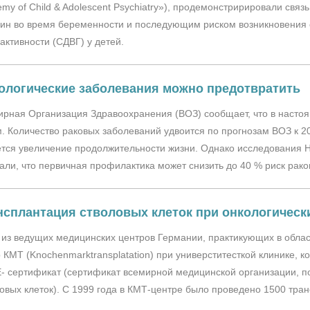
my of Child & Adolescent Psychiatry»), продемонстририровали cвя
ин во время беременности и последующим риском возникновения
активности (СДВГ) у детей.
ологические заболевания можно предотвратить
ирная Организация Здравоохранения (ВОЗ) сообщает, что в насто
. Количество раковых заболеваний удвоится по прогнозам ВОЗ к 2
тся увеличение продолжительности жизни. Однако исследования 
али, что первичная профилактика может снизить до 40 % риск рак
нсплантация стволовых клеток при онкологически
из ведущих медицинских центров Германии, практикующих в област
 КМТ (Knochenmarktransplatation) при универститесткой клинике, 
E- сертификат (сертификат всемирной медицинской организации, 
овых клеток). С 1999 года в КМТ-центре было проведено 1500 тран