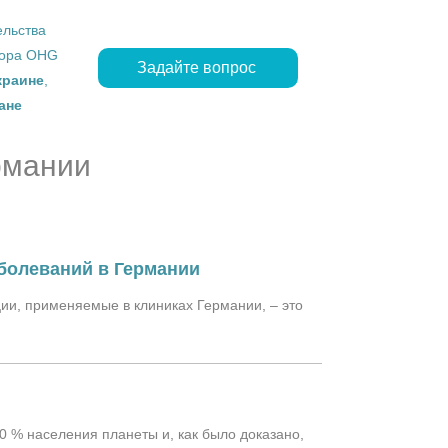
ельства
ropa OHG
Задайте вопрос
краине
,
ане
рмании
болеваний в Германии
ии, применяемые в клиниках Германии, – это
0 % населения планеты и, как было доказано,