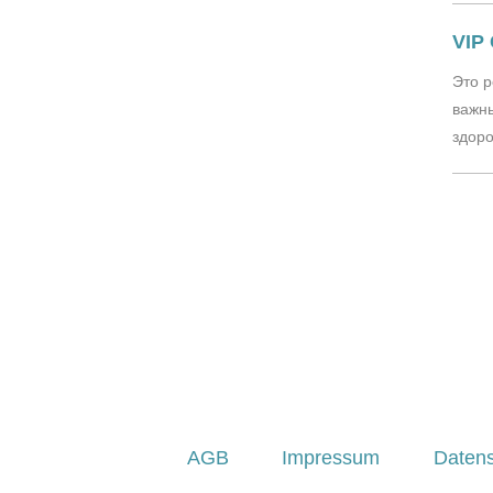
VIP
Это 
важны
здоро
Нуме
AGB
Impressum
Daten