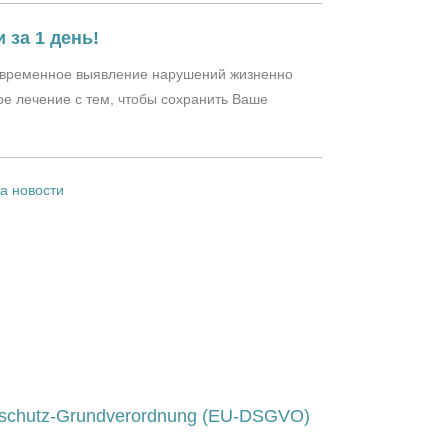
 за 1 день!
оевременное выявление нарушений жизненно
ое лечение с тем, чтобы сохранить Ваше
а новости
 страница
ца
ица
ница
schutz-Grundverordnung (EU-DSGVO)