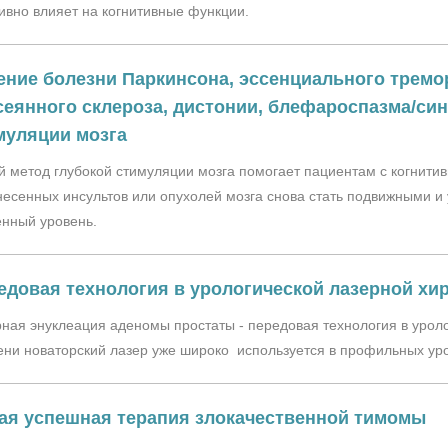
ивно влияет на когнитивные функции.
ение болезни Паркинсона, эссенциального тремор
сеянного склероза, дистонии, блефароспазма/си
муляции мозга
 метод глубокой стимуляции мозга помогает пациентам с когнит
есенных инсультов или опухолей мозга снова стать подвижными и
енный уровень.
едовая технология в урологической лазерной хи
ная энуклеация аденомы простаты - передовая технология в урол
ни новаторский лазер уже широко используется в профильных уро
ая успешная терапия злокачественной тимомы