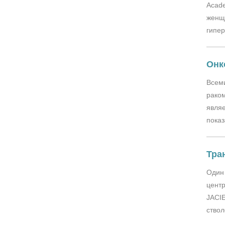
Acade
женщ
гипер
Онк
Всем
раком
являе
показ
Тра
Один 
центр
JACI
ствол