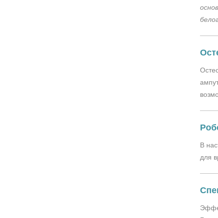
осно
бело
Ост
Остео
ампут
возмо
Роб
В на
для в
Спе
Эффек