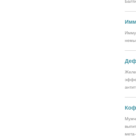
Балт
Имм
Иммун
немы
Деф
Желе
эффек
антит
Коф
Мужчи
выпит
мета-