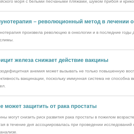
ийского моря с белыми песчаными пляжами, шумом прибоя и крико
унотерапия – революционный метод в лечении о
отерапия произвела революцию в онкологии и в последние годы 
слимы.
ицит железа снижает действие вакцины
зодефицитная анемия может вызывать не только повышенную восп
тивность вакцинации, поскольку иммунная система не способна в
ел.
е может защитить от рака простаты
ны могут снизить риск развития рака простаты в пожилом возраст
ая в течение дня ассоциировалась при проведении исследований
анализе.