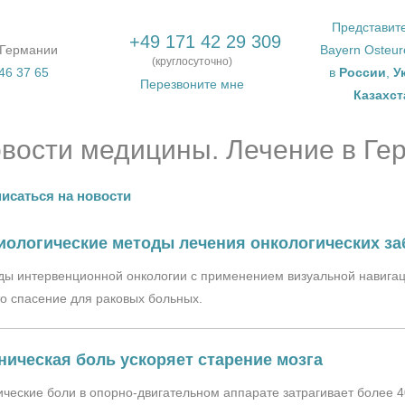
Представит
+49 171 42 29 309
 Германии
Bayern Osteu
(круглосуточно)
46 37 65
в
России
,
У
Перезвоните мне
Казахст
вости медицины. Лечение в Ге
исаться на новости
иологические методы лечения онкологических за
ы интервенционной онкологии с применением визуальной навигац
о спасение для раковых больных.
ническая боль ускоряет старение мозга
ческие боли в опорно-двигательном аппарате затрагивает более 4