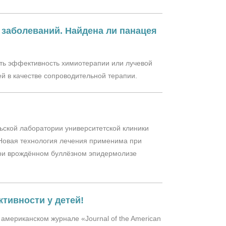
 заболеваний. Найдена ли панацея
ить эффективность химиотерапии или лучевой
ей в качестве сопроводительной терапии.
ельской лаборатории университетской клиники
 Новая технология лечения применима при
при врождённом буллёзном эпидермолизе
тивности у детей!
американском журнале «Journal of the American