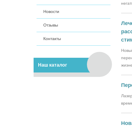
негат
Новости
Леч
Отзывы
рас
Контакты
сти
Новый
перен
Наш каталог
жизн
Пер
Лазер
време
Нов