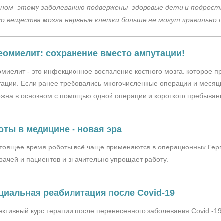
вном этому заболеванию подвержены здоровые дети и подростки
го вещества мозга нервные клетки больше не могут правильно 
еомиелит: сохранение вместо ампутации!
миелит - это инфекционное воспаление костного мозга, которое пр
ации. Если ранee требовались многочисленные операции и месяцы
жна в основном с помощью одной операции и короткого пребывани
оты в медицине - новая эра
стоящее время роботы всё чаще применяются в операционных Гер
рачей и пациентов и значительно упрощает работу.
циальная реабилитация после Covid-19
тивный курс терапии после перенесенного заболевания Covid -19