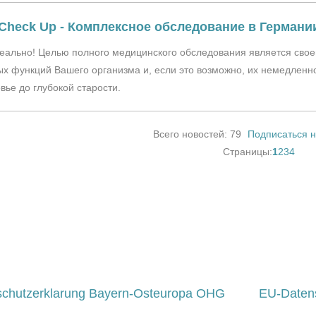
 Check Up - Комплексное обследование в Германии
реально! Целью полного медицинского обследования является св
х функций Вашего организма и, если это возможно, их немедленн
вье до глубокой старости.
Всего новостей: 79
Подписаться н
рация страниц
Текущая
Страни
Стран
Стра
Страницы:
1
2
3
4
schutzerklarung Bayern-Osteuropa OHG
EU-Daten