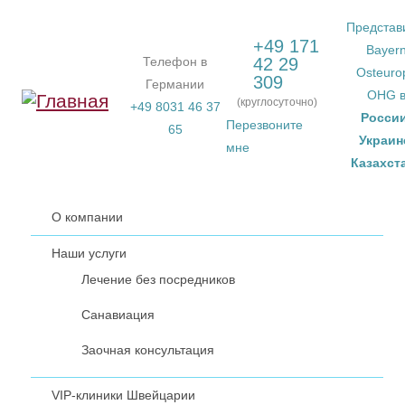
Перейти к основному содержанию
Представ
+49 171
Bayer
Телефон в
42 29
Osteuro
309
Германии
OHG 
(круглосуточно)
+49 8031 46 37
Росси
Перезвоните
65
Украин
мне
Казахст
О компании
Наши услуги
Лечение без посредников
Санавиация
Заочная консультация
VIP-клиники Швейцарии