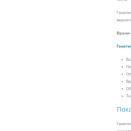
Генети
вероят
Врачи-
Генети
Вы
По
Оп
Вр
Об
Те
Пока
Генети