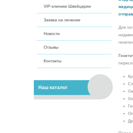
VIP-клиники Швейцарии
медици
отправ
Заявка на лечение
Для то
Новости
недавни
генети
Отзывы
Генети
Контакты
пересл
Кр
С
Наш каталог
Ок
Хо
Ге
Оп
Др