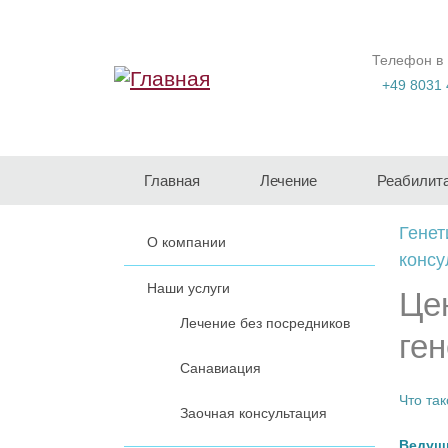
Перейти к основному содержанию
Телефон в
+49 8031 
Главная
Лечение
Реабилит
Генет
О компании
консу
Наши услуги
Це
Лечение без посредников
ге
Санавиация
Что так
Заочная консультация
Ведущи