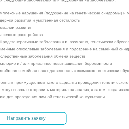
я следующие заболевания или подозрения на заболевания:
мплексные нарушения (подозрение на генетические синдромы) и 
держка развития и умственная отсталость
омалии развития
шечные расстройства
йродегенеративные заболевания и, возможно, генетически обус
мейные опухолевые заболевания и подозрение на семейный синд
следственные заболевания обмена веществ
сплодие и / или привычное невынашивания беременности
ягчённая семейная наследственность с возможно генетически об
енным преимуществом такого варианта проведения генетического и
 могут вначале отправить материал на анализ, а затем, когда изве
ию для проведения личной генетической консультации.
Направить заявку