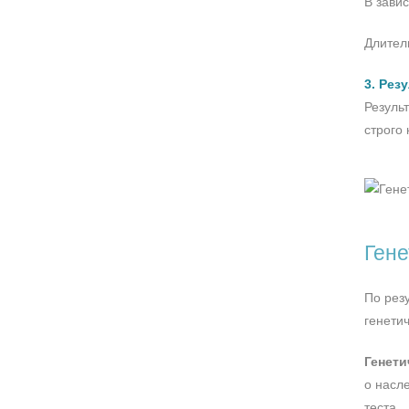
В зави
Длител
3. Рез
Резуль
строго
Гене
По рез
генети
Генети
о насл
теста.