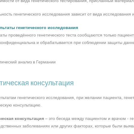
симости от вида генетического тестирования, присланный материа
ьность генетического исследования зависит от вида исследования и
ультаты генетического исследования
таты проведённого генетического теста сообщаются только пациен
 конфиденциальна и обрабатывается при соблюдении защиты данн
тическая консультация
ультатам генетического исследования, при желании пациента, ген
ческую консультацию.
ческая консультация
– это беседа между пациентом и врачом - г
едственных заболеваниях или других факторах, которые были выя