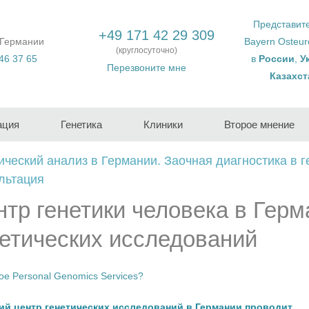
Представит
+49 171 42 29 309
 Германии
Bayern Osteu
(круглосуточно)
46 37 65
в
России
,
У
Перезвоните мне
Казахст
ация
Генетика
Клиники
Второе мнение
ический анализ в Германии. Заочная диагностика в г
льтация
нтр генетики человека в Герм
нетических исследований
ое Personal Genomics Services?
й центр генетических исследований в Германии проводит