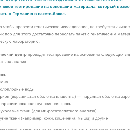
нское тестирование на основании материала, который возм
ить в Германию в пакете-боксе.
го чтобы провести генетическое исследование, не требуется личног
х пор для этого достаточно переслать пакет с генетическим материа
ческую лабораторию.
ческий центр
проводит тестирование на основании следующих вид
ать на анализ:
овь
люна
олоплодные воды
рион (ворсинчатая оболочка плаценты) — наружная оболочка зар
паринизированная пуповинная кровь
ухолевые ткани (для микросателлитного анализа)
угие ткани (например, кожи, кишечника, мышц) и другие