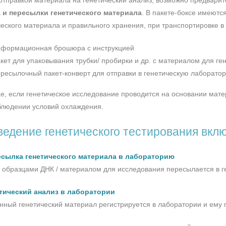
отправкой материала на генетический анализ, возможно предвари
 и пересылки генетического материала
. В пакете-боксе имеют
ческого материала и правильного хранения, при транспортировке в
формационная брошюра с инструкцией
кет для упаковывания трубки/ пробирки и др. с материалом для ге
ресылочный пакет-конверт для отправки в генетическую лаборато
ае, если генетическое исследование проводится на основании мате
блюдении условий охлаждения.
едение генетического тестирования вклю
есылка генетического материала в лабораторию
с образцами ДНК / материалом для исследования пересылается в 
етический анализ в лаборатории
нный генетический материал регистрируется в лаборатории и ему 