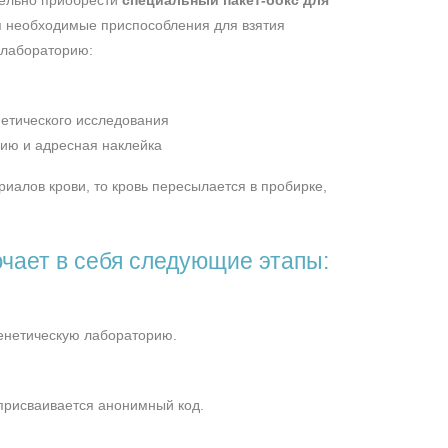
тельно приобрести
специальный пакет-бокс для
ся необходимые приспособления для взятия
 лабораторию:
нетического исследования
рию и адресная наклейка
риалов крови, то кровь пересылается в пробирке,
чает в себя следующие этапы:
генетическую лабораторию.
присваивается анонимный код.