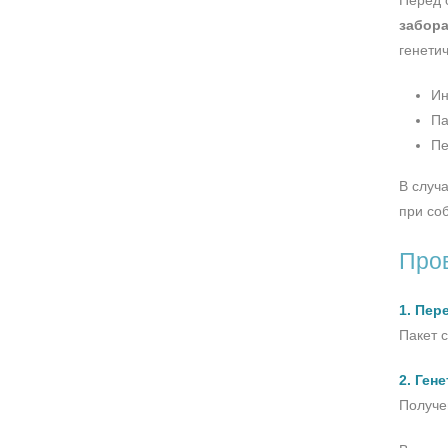
Перед 
забора
генети
Ин
Па
Пе
В случ
при со
Пров
1. Пер
Пакет 
2. Ген
Получе