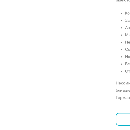
имеютс
Ко
За
Ан
Мы
Не
Се
На
Бе
От
Несомн
близкие
Герман