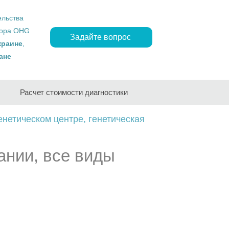
ельства
ropa OHG
Задайте вопрос
краине
,
ане
Расчет стоимости диагностики
енетическом центре, генетическая
ании, все виды