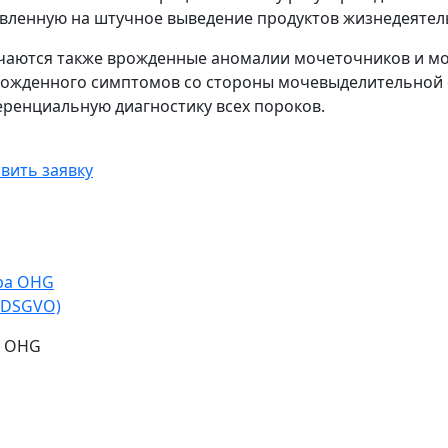
вленную на штучное выведение продуктов жизнедеятель
чаются также врожденные аномалии мочеточников и мо
ожденного симптомов со стороны мочевыделительной
ренциальную диагностику всех пороков.
вить заявку
opa OHG
-DSGVO)
A OHG