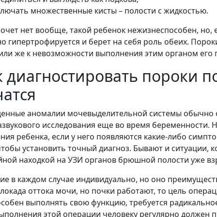
ключать множественные кисты – полости с жидкостью.
почет нет вообще, такой ребенок нежизнеспособен, но, е
о гипертрофируется и берет на себя роль обеих. Порок
или же к невозможности выполнения этим органом его 
к диагностировать пороки по
чатся
енные аномалии мочевыделительной системы обычно 
азвукового исследования еще во время беременности. Н
ния ребенка, если у него появляются какие-либо симпто
чтобы установить точный диагноз. Бывают и ситуации, к
йной находкой на УЗИ органов брюшной полости уже вз
ие в каждом случае индивидуально, но оно преимуществ
блокада оттока мочи, но почки работают, то цель операц
особен выполнять свою функцию, требуется радикально
выполнения этой операции человеку регулярно должен п