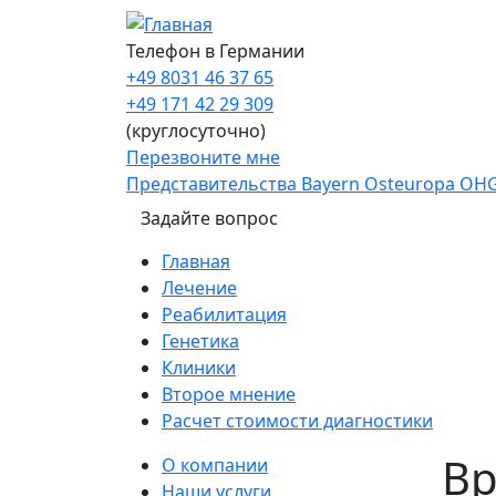
Перейти к основному содержанию
Телефон в Германии
+49 8031 46 37 65
+49 171 42 29 309
(круглосуточно)
Перезвоните мне
Представительства Bayern Osteuropa OH
Задайте вопрос
Main navigation
Главная
Лечение
Реабилитация
Генетика
Клиники
Второе мнение
Расчет стоимости диагностики
Sidebar
Вр
О компании
Наши услуги