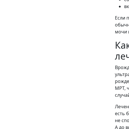
в
Если 
обычн
мочи 
Ка
ле
Врожд
ультр
рожде
МРТ, 
случа
Лечен
есть 
не сп
А до 