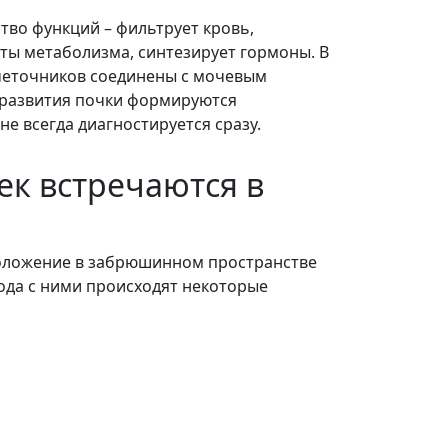
во функций – фильтрует кровь,
ты метаболизма, синтезирует гормоны. В
очеточников соединены с мочевым
 развития почки формируются
е всегда диагностируется сразу.
к встречаются в
положение в забрюшинном пространстве
лода с ними происходят некоторые