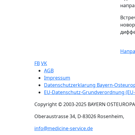
напра
Встре
новор
диффе
Напра
FB
VK
Sub footer
AGB
Impressum
Datenschutzerklarung Bayern-Osteur
EU-Datenschutz-Grundverordnung (EU
Copyright © 2003-2025 BAYERN OSTEUROP
Oberaustrasse 34, D-83026 Rosenheim,
info@medicine-service.de