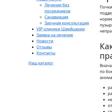
Лечение без
Почки
посредников
подде
Санавиация
норме
Заочная консультация
пузыр
VIP-клиники Швейцарии
непра
Заявка на лечение
Новости
Ка
Отзывы
Контакты
пр
Наш каталог
Внача
по бо
анома
р
р
н
от
со