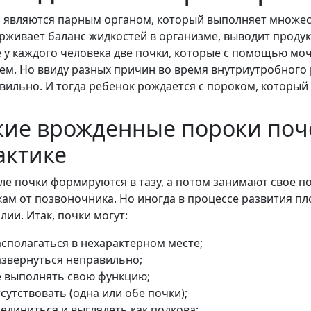
 являются парным органом, который выполняет множест
рживает баланс жидкостей в организме, выводит продук
 у каждого человека две почки, которые с помощью м
ем. Но ввиду разных причин во время внутриутробного
вильно. И тогда ребенок рождается с пороком, который н
кие врожденные пороки поче
актике
ле почки формируются в тазу, а потом занимают свое 
кам от позвоночника. Но иногда в процессе развития п
лии. Итак, почки могут:
асполагаться в нехарактерном месте;
азвернуться неправильно;
е выполнять свою функцию;
сутствовать (одна или обе почки);
единиться и выглядеть как подкова;