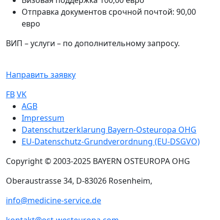
Отправка документов срочной почтой: 90,00
евро
ВИП – услуги – по дополнительному запросу.
Направить заявку
FB
VK
Sub footer
AGB
Impressum
Datenschutzerklarung Bayern-Osteuropa OHG
EU-Datenschutz-Grundverordnung (EU-DSGVO)
Copyright © 2003-2025 BAYERN OSTEUROPA OHG
Oberaustrasse 34, D-83026 Rosenheim,
info@medicine-service.de
kontakt@ost-westeuropa.com