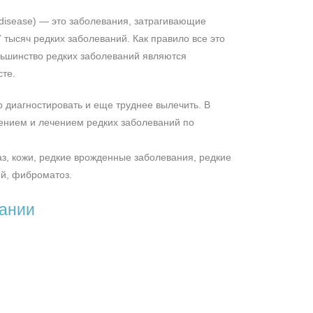
n disease) — это заболевания, затрагивающие
тысяч редких заболеваний. Как правило все это
льшинство редких заболеваний являются
сте.
 диагностировать и еще труднее вылечить. В
ением и лечением редких заболеваний по
з, кожи, редкие врожденные заболевания, редкие
ей, фиброматоз.
мании