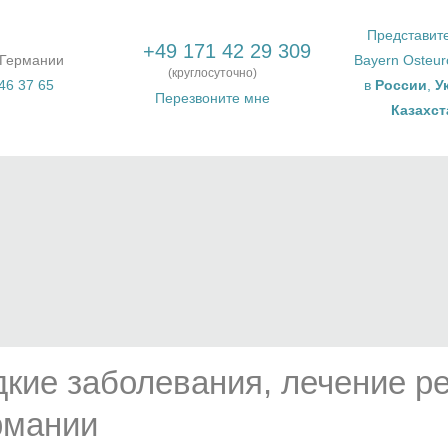
Представит
+49 171 42 29 309
 Германии
Bayern Osteu
(круглосуточно)
46 37 65
в
России
,
У
Перезвоните мне
Казахст
дкие заболевания, лечение р
рмании