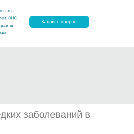
ельства
ropa OHG
Задайте вопрос
краине
,
ане
едких заболеваний в