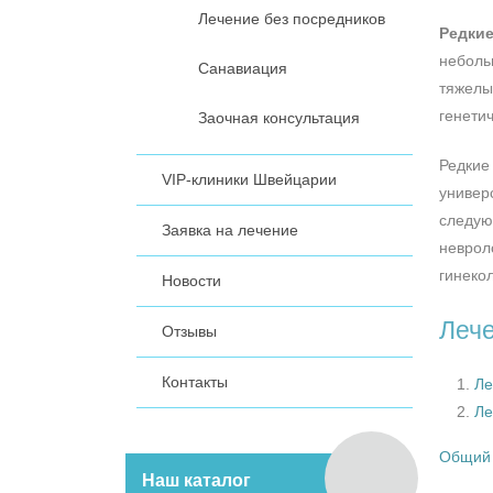
Лечение без посредников
Редкие
неболь
Санавиация
тяжелы
генети
Заочная консультация
Редкие
VIP-клиники Швейцарии
универ
следую
Заявка на лечение
неврол
гинеко
Новости
Лече
Отзывы
Контакты
Ле
Ле
Общий 
Наш каталог