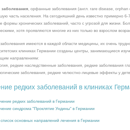
 заболевания
, орфанные заболевания (англ. rare disease, orpha
шую часть населения. На сегодняшний день известно примерно 6-7 
е формы хронических заболеваний, часто с угрозой для жизни. Бо
ческими, хотя проявляются многие из них только во взрослом возра
 заболевания имеются в каждой области медицины, их очень трудно
ситетских клиниках Германии созданы центры, занимающиеся изуч
щим направлениям:
огия, редкие наследственные заболевания, редкие заболевания гла
логические заболевания, редкие челюстно-лицевые эффекты у дет
ние редких заболеваний в клиниках Гер
чение редких заболеваний в Германии
чение синдрома "Проклятие Ундины" в Германии
список основных направлений лечения в Германии