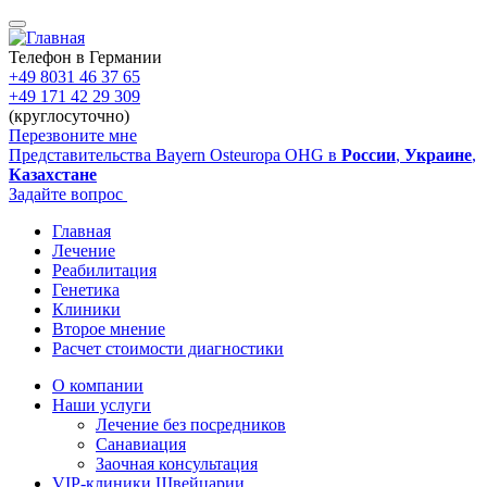
Перейти
к
основному
Телефон в Германии
содержанию
+49 8031 46 37 65
+49 171 42 29 309
(круглосуточно)
Перезвоните мне
Представительства Bayern Osteuropa OHG в
России
,
Украине
,
Казахстане
Задайте вопрос
Главная
Лечение
Main
Реабилитация
navigation
Генетика
Клиники
Второе мнение
Расчет стоимости диагностики
О компании
Наши услуги
Sidebar
Лечение без посредников
Санавиация
Заочная консультация
VIP-клиники Швейцарии