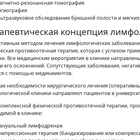
агнитно-резонансная томография
нгиография
льтразвуковое обследование брюшной полости и мягких
апевтическая концепция лимфо
тивным методом лечения лимфологических заболевани
еская противоотёчная терапия, которая с успехом при
ке. Все медицинские мероприятия в клинике направлен
 и его осложнений. Сопутствующие заболевания, негат
ся с помощью медикаментов.
чае необходимости хирургического лечения (оперативн
логической клиники направляют пациентов в университ
комплексной физической противоотёчной терапии, про
димой в клинике:
ануальный лимфодренаж
омпрессионная терапия (бандажирование или компресс