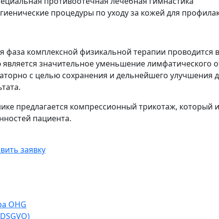
пециальная противоотёчная лечебная гимнастика
игиенические процедуры по уходу за кожей для профила
я фаза комплексной физикальной терапии проводится в
 является значительное уменьшение лимфатического от
аторно с целью сохранения и дельнейшего улучшения д
ьтата.
нике предлагается компрессионный трикотаж, который 
нностей пациента.
вить заявку
opa OHG
-DSGVO)