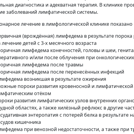
льная диагностика и адекватная терапия. В клинике пр
ие заболеваний лимфатической системы.
онарное лечение в лимфологической клинике показано 
ервичная (врождённая) лимфедема в результате порока 
 лечение детей с 3-х месячного возраста
торичная лимфедема конечностей, головы и шеи, генита
перативного и/или после облучения при онкологических
торичная лимфедема после травмы
торичная лимфедема после перенесённых инфекций
имфедема возникшая в результате ожирения
ложные пороки развития кровеносной и лимфатической
имфатическим отёком
ороки развития лимфатических узлов внутренних орган
удной областях, а также хилёзный рефлюкс в другие час
ксудативная энтеропатия с потерей белка в результате
осудов кишечника
имфедема при венозной недостаточности, а также при т