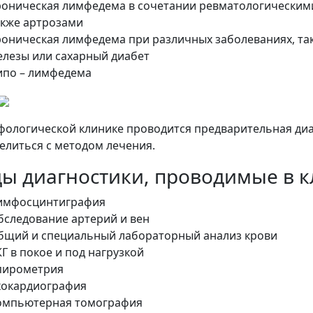
роническая лимфедема в сочетании ревматологическими
акже артрозами
роническая лимфедема при различных заболеваниях, та
елезы или сахарный диабет
ипо – лимфедема
фологической клинике проводится предварительная диа
елиться с методом лечения.
ы диагностики, проводимые в к
имфосцинтиграфия
бследование артерий и вен
бщий и специальный лабораторный анализ крови
Г в покое и под нагрузкой
пирометрия
хокардиография
омпьютерная томография