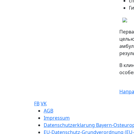
с
Г
Перва
целью
амбул
резул
В кли
особе
Напра
FB
VK
Sub footer
AGB
Impressum
Datenschutzerklarung Bayern-Osteur
EU-Datenschutz-Grundverordnung (EU