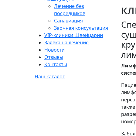
кл
Лечение без
посредников
Санавиация
Cпе
Заочная консультация
сущ
VIP-клиники Швейцарии
кру
Заявка на лечение
Новости
лим
Отзывы
Контакты
Лимф
сист
Наш каталог
Пацие
лимфо
персо
также
разре
номер
Забол