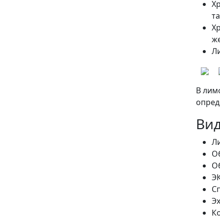
Х
т
Х
ж
Л
В лим
опред
Вид
Л
О
О
ЭК
С
Э
К