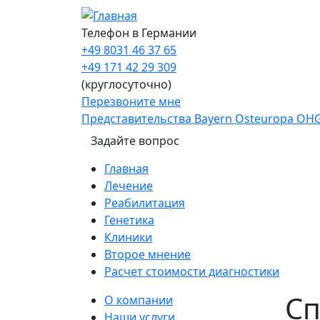
Перейти к основному содержанию
Телефон в Германии
+49 8031 46 37 65
+49 171 42 29 309
(круглосуточно)
Перезвоните мне
Представительства Bayern Osteuropa OH
Задайте вопрос
Main navigation
Главная
Лечение
Реабилитация
Генетика
Клиники
Второе мнение
Расчет стоимости диагностики
Sidebar
Cп
О компании
Наши услуги