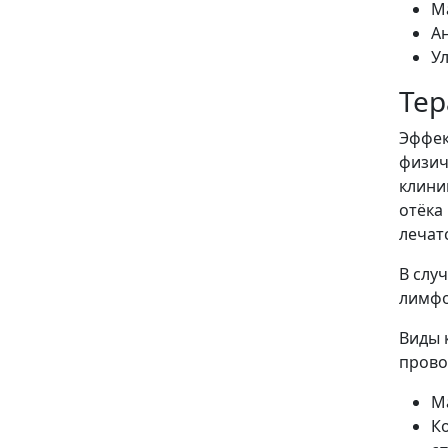
М
А
У
Тер
Эффек
физич
клини
отёка
лечат
В слу
лимфо
Виды 
прово
М
К