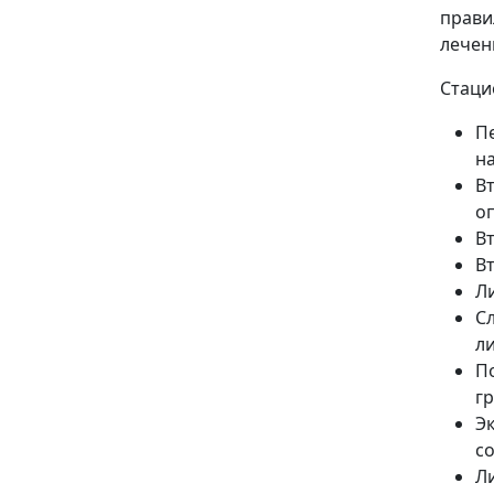
прави
лечен
Стаци
П
на
В
о
В
В
Л
С
л
П
гр
Э
с
Л