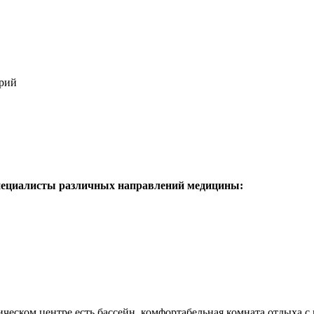
ерий
специалисты различных направлений медицины:
ическом центре есть бассейн, комфортабельная комната отдыха 