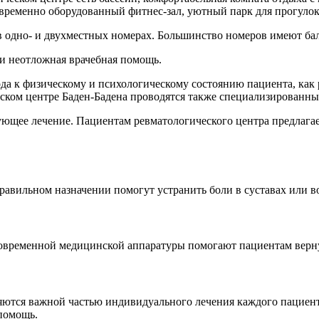
овременно оборудованный фитнес-зал, уютный парк для прогулок
 одно- и двухместных номерах. Большинство номеров имеют бал
и неотложная врачебная помощь.
хода к физическому и психологическому состоянию пациента, ка
еском центре Баден-Бадена проводятся также специализированн
ующее лечение. Пациентам ревматологического центра предлагае
равильном назначении помогут устранить боли в суставах или в
современной медицинской аппаратуры помогают пациентам верн
яются важной частью индивидуального лечения каждого пациент
опомощь.