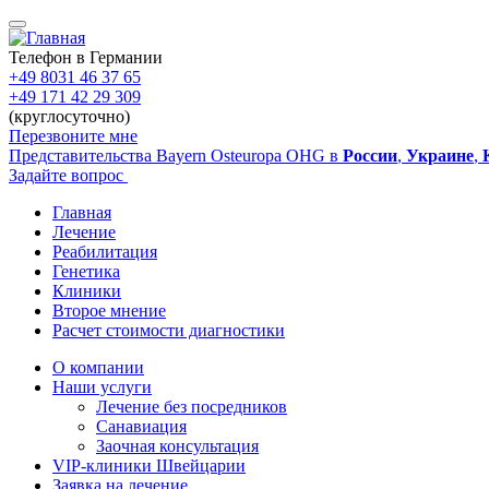
Перейти
к
основному
Телефон в Германии
содержанию
+49 8031 46 37 65
+49 171 42 29 309
(круглосуточно)
Перезвоните мне
Представительства Bayern Osteuropa OHG в
России
,
Украине
,
Задайте вопрос
Главная
Лечение
Main
Реабилитация
navigation
Генетика
Клиники
Второе мнение
Расчет стоимости диагностики
О компании
Наши услуги
Sidebar
Лечение без посредников
Санавиация
Заочная консультация
VIP-клиники Швейцарии
Заявка на лечение