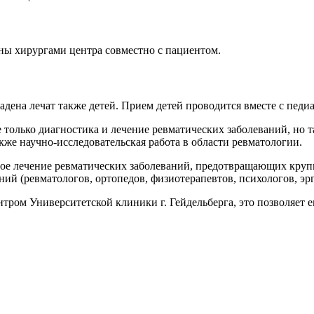
ены хирургами центра совместно с пациентом.
адена лечат также детей. Прием детей проводится вместе с педи
е только диагностика и лечение ревматических заболеваний, но
кже научно-исследовательская работа в области ревматологии.
ное лечение ревматических заболеваний, предотвращающих круп
й (ревматологов, ортопедов, физиотерапевтов, психологов, эрго
тром Университетской клиники г. Гейдельберга, это позволяет 