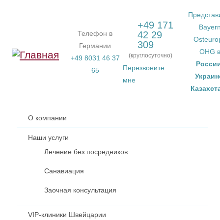
Перейти к основному содержанию
Представ
+49 171
Bayer
Телефон в
42 29
Osteuro
309
Германии
OHG 
(круглосуточно)
+49 8031 46 37
Росси
Перезвоните
65
Украин
мне
Казахст
О компании
Наши услуги
Лечение без посредников
Санавиация
Заочная консультация
VIP-клиники Швейцарии