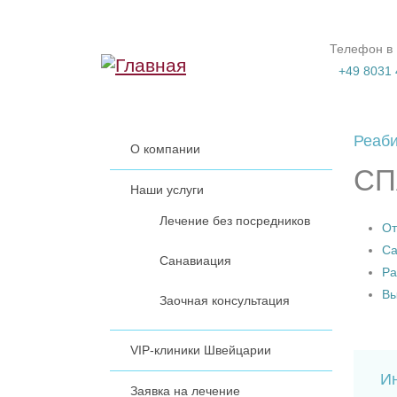
Перейти к основному содержанию
Телефон в
+49 8031 
Реаби
О компании
СП
Наши услуги
Лечение без посредников
От
Са
Санавиация
Ра
Вы
Заочная консультация
VIP-клиники Швейцарии
И
Заявка на лечение