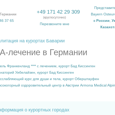
Представит
+49 171 42 29 309
 Германии
Bayern Osteu
(круглосуточно)
46 37 65
в
России
,
У
Перезвоните мне
Казахст
литация на курортах Баварии
А-лечение в Германии
ель Франкенланд **** с лечением, курорт Бад Киссинген
наторий Уибелайзен, курорт Бад Киссинген
сслабляющий курс для души и тела, курорт Оберштауфен
сокогорный оздоровительный центр в Австрии Armona Medical Alpin
нформация о курортных городах