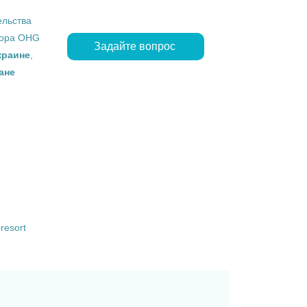
ельства
ropa OHG
Задайте вопрос
краине
,
ане
resort