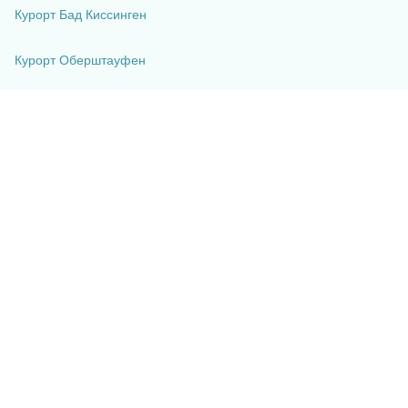
Курорт Бад Киссинген
Курорт Оберштауфен