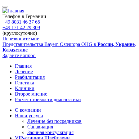
Перейти
к
основному
Телефон в Германии
содержанию
+49 8031 46 37 65
+49 171 42 29 309
(круглосуточно)
Перезвоните мне
Представительства Bayern Osteuropa OHG в
России
,
Украине
,
Казахстане
Задайте вопрос
Главная
Лечение
Main
Реабилитация
navigation
Генетика
Клиники
Второе мнение
Расчет стоимости диагностики
О компании
Наши услуги
Sidebar
Лечение без посредников
Санавиация
Заочная консультация
VIP-клиники Швейцарии