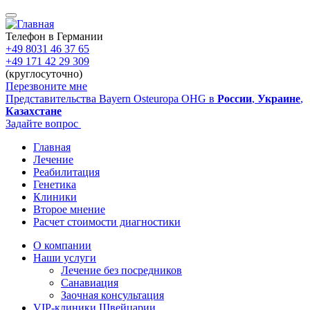
Перейти
к
основному
Телефон в Германии
содержанию
+49 8031 46 37 65
+49 171 42 29 309
(круглосуточно)
Перезвоните мне
Представительства Bayern Osteuropa OHG в
России
,
Украине
,
Казахстане
Задайте вопрос
Главная
Лечение
Main
Реабилитация
navigation
Генетика
Клиники
Второе мнение
Расчет стоимости диагностики
О компании
Наши услуги
Sidebar
Лечение без посредников
Санавиация
Заочная консультация
VIP-клиники Швейцарии