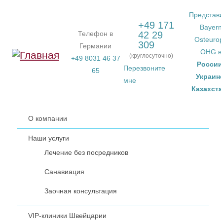
Перейти к основному содержанию
Представ
+49 171
Bayer
Телефон в
42 29
Osteuro
309
Германии
OHG 
(круглосуточно)
+49 8031 46 37
Росси
Перезвоните
65
Украин
мне
Казахст
О компании
Наши услуги
Лечение без посредников
Санавиация
Заочная консультация
VIP-клиники Швейцарии