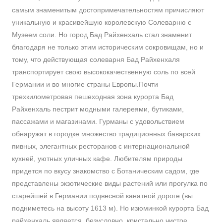
самым знаменитым достопримечательностям причисляют
уникальную и красивейшую королевскую Солеварню с
Музеем соли. Но город Бад Райхенхаль стал знаменит
благодаря не только этим историческим сокровищам, но и
тому, что действующая солеварня Бад Райхенхаля
транспортирует свою высококачественную соль по всей
Германии и во многие страны Европы.Почти
трехкилометровая пешеходная зона курорта Бад
Райхенхаль пестрит модными галереями, бутиками,
пассажами и магазинами. Гурманы с удовольствием
обнаружат в городке множество традиционных баварских
пивных, элегантных ресторанов с интернациональной
кухней, уютных уличных кафе. Любителям природы
придется по вкусу знакомство с Ботаническим садом, где
представлены экзотические виды растений или прогулка по
старейшей в Германии подвесной канатной дороге (вы
подниметесь на высоту 1613 м). Но изюминкой курорта Бад
райхенхаль является, безусловно, кристально чистое