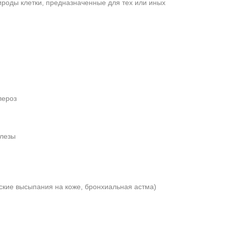
ироды клетки, предназначенные для тех или иных
лероз
елезы
ские высыпания на коже, бронхиальная астма)