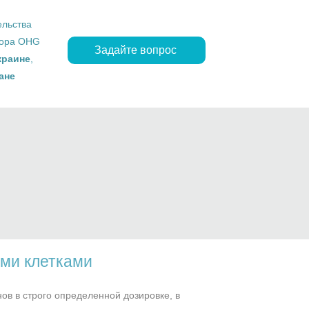
ельства
ropa OHG
Задайте вопрос
краине
,
ане
ыми клетками
ов в строго определенной дозировке, в