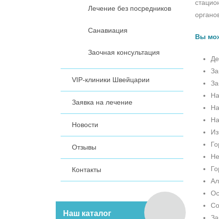
стацио
Лечение без посредников
органо
Санавиация
Вы мож
Заочная консультация
Де
За
VIP-клиники Швейцарии
За
На
Заявка на лечение
На
На
Новости
Из
Го
Отзывы
Не
Го
Контакты
Ал
Ос
Со
Наш каталог
За