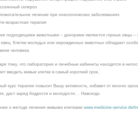
ссеянный склероз
помогательное лечение при онкологических заболеваниях
ти-возрастная терапия
ее подходящими животными – донорами являются горные овцы – 
 овец. Клетки молодых или нерожденных животных обладают особо
змом человека.
аря тому, что лаборатория и лечебные кабинеты находятся в непоср
ет вводить живые клетки в самый короткий срок..
ный курс терапии повысит Вашу активность, избавит от многих хро
я, даст заряд бодрости и молодости.... Навсегда.
нее о методе лечения живыми клетками
www.medicine-service.de/tre