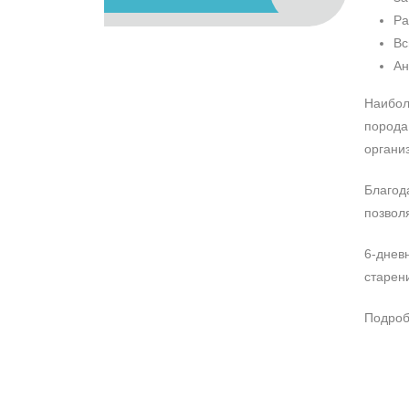
Ра
Вс
Ан
Наибол
порода
органи
Благод
позволя
6-днев
старени
Подроб