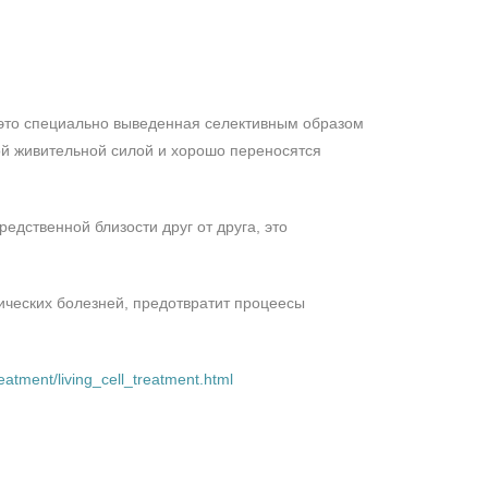
это специально выведенная селективным образом
й живительной силой и хорошо переносятся
едственной близости друг от друга, это
нических болезней, предотвратит процеесы
atment/living_cell_treatment.html