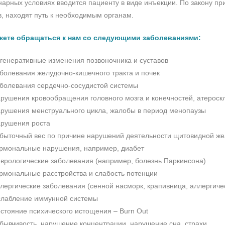
нарных условиях вводится пациенту в виде инъекции. По закону пр
в, находят путь к необходимым органам.
ете обращаться к нам со следующими заболеваниями:
генеративные изменения позвоночника и суставов
болевания желудочно-кишечного тракта и почек
болевания сердечно-сосудистой системы
рушения кровообращения головного мозга и конечностей, атероск
рушения менструального цикла, жалобы в период менопаузы
рушения роста
быточный вес по причине нарушений деятельности щитовидной ж
рмональные нарушения, например, диабет
врологические заболевания (например, болезнь Паркинсона)
рмональные расстройства и слабость потенции
лергические заболевания (сенной насморк, крапивница, аллергиче
лабление иммунной системы
стояние психического истощения – Burn Out
бывчивость, нарушение концентрации, нарушение сна, страхи