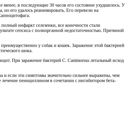
е менее, в последующие 30 часов его состояние ухудшилось. У
, но его удалось реанимировать. Его перевели на
Капноцитофага.
 полный инфаркт селезенки, все конечности стали
зультате сепсиса с полиорганной недостаточностью. Причиной
а преимущественно у собак и кошек. Заражение этой бактерией
птического шока.
цит. При заражение бактерий C. Сanimorsus летальный исход
а и если эти симптомы значительно сильнее выражены, чем
 лечение пенициллином в сочетании с ингибитором бета-