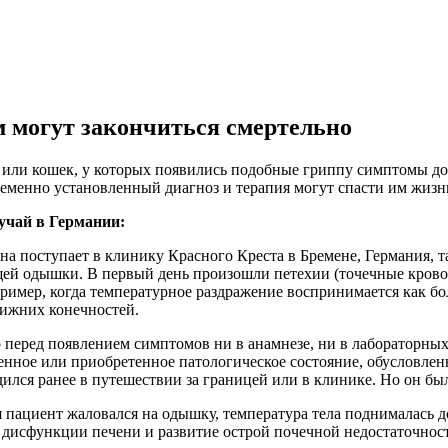
м могут закончиться смертельно
 или кошек, у которых появились подобные гриппу симптомы до
еменно установленный диагноз и терапия могут спасти им жизн
учай в Германии:
а поступает в клинику Красного Креста в Бремене, Германия, та
ей одышки. В первый день произошли петехии (точечные кровои
ример, когда температурное раздражение воспринимается как бол
нижних конечностей.
 перед появлением симптомов ни в анамнезе, ни в лабораторны
нное или приобретенное патологическое состояние, обусловленн
ился ранее в путешествии за границей или в клинике. Но он бы
я пациент жаловался на одышку, температура тела поднималась 
 дисфункции печени и развитие острой почечной недостаточнос