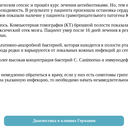
гнозом сепсис и прошёл курс лечения антибиотиками. Но, тем н
ходимость. В результате у пациента произошла остановка сердца
зов показали наличие у пациента грамотрицательного патогена 
лось. Компьютерная томография (КТ) брюшной полости показала
ический отек мозга. Пациент умер после 16 дней лечения в ре
sus.
ьтативно-анаэробной бактерией, которая находится в полости рт
 рода редки и варьируются от локальных кожных инфекций до се
ее высокая концентрация бактерий C. Canimorsus и иммунодефи
медленно обратиться к врачу, если у них есть симптомы грипп
на указанную инфекцию, то необходимо начать незамедлительное
Диагностика в клинике Германии