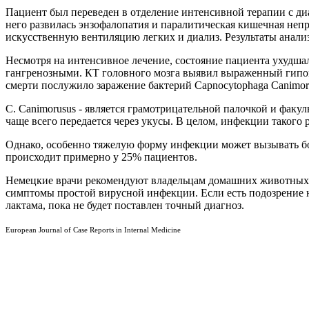
Пациент был переведен в отделение интенсивной терапии с диа
него развилась энзофалопатия и паралитическая кишечная непро
искусственную вентиляцию легких и диализ. Результаты анали
Несмотря на интенсивное лечение, состояние пациента ухудша
гангренозными. КТ головного мозга выявил выраженный гипокс
смерти послужило заражение бактерий Capnocytophaga Canimor
C. Сanimorusus - является грамотрицательной палочкой и факул
чаще всего передается через укусы. В целом, инфекции такого
Однако, особенно тяжелую форму инфекции может вызывать бол
происходит примерно у 25% пациентов.
Немецкие врачи рекомендуют владельцам домашних животных не
симптомы простой вирусной инфекции. Если есть подозрение 
лактама, пока не будет поставлен точный диагноз.
European Journal of Case Reports in Internal Medicine