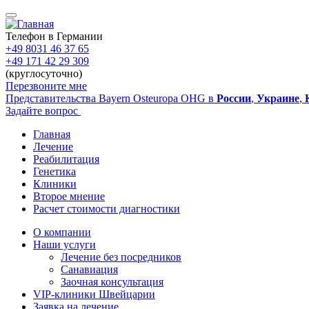
Перейти
к
основному
Телефон в Германии
содержанию
+49 8031 46 37 65
+49 171 42 29 309
(круглосуточно)
Перезвоните мне
Представительства Bayern Osteuropa OHG в
России
,
Украине
,
Задайте вопрос
Главная
Лечение
Main
Реабилитация
navigation
Генетика
Клиники
Второе мнение
Расчет стоимости диагностики
О компании
Наши услуги
Sidebar
Лечение без посредников
Санавиация
Заочная консультация
VIP-клиники Швейцарии
Заявка на лечение