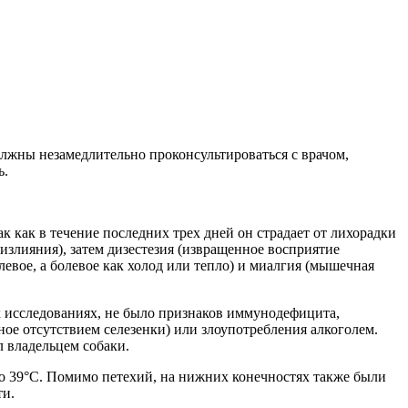
лжны незамедлительно проконсультироваться с врачом,
ь.
к как в течение последних трех дней он страдает от лихорадки
злияния), затем дизестезия (извращенное восприятие
евое, а болевое как холод или тепло) и миалгия (мышечная
х исследованиях, не было признаков иммунодефицита,
ое отсутствием селезенки) или злоупотребления алкоголем.
л владельцем собаки.
до 39°C. Помимо петехий, на нижних конечностях также были
ти.