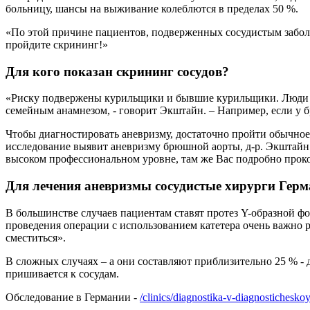
больницу, шансы на выживание колеблются в пределах 50 %.
«По этой причине пациентов, подверженных сосудистым заболев
пройдите скрининг!»
Для кого показан скрининг сосудов?
«Риску подвержены курильщики и бывшие курильщики. Люди с
семейным анамнезом, - говорит Экштайн. – Например, если у бр
Чтобы диагностировать аневризму, достаточно пройти обычное о
исследование выявит аневризму брюшной аорты, д-р. Экштайн 
высоком профессиональном уровне, там же Вас подробно прок
Для лечения аневризмы сосудистые хирурги Герм
В большинстве случаев пациентам ставят протез Y-образной ф
проведения операции с использованием катетера очень важно р
сместиться».
В сложных случаях – а они составляют приблизительно 25 % - 
пришивается к сосудам.
Обследование в Германии -
/clinics/diagnostika-v-diagnostichesk