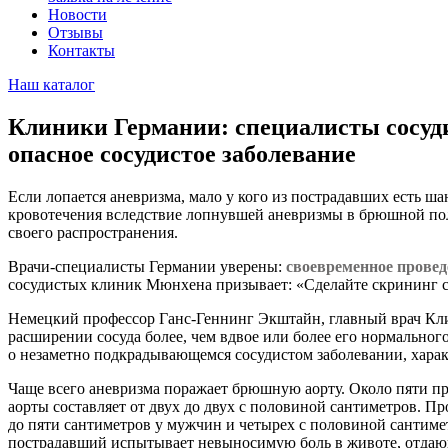
Новости
Отзывы
Контакты
Наш каталог
Клиники Германии: специалисты сосуди
опасное сосудистое заболевание
Если лопается аневризма, мало у кого из пострадавших есть ш
кровотечения вследствие лопнувшей аневризмы в брюшной поло
своего распространения.
Врачи-специалисты Германии уверены:
своевременное провед
сосудистых клиник Мюнхена призывает: «Сделайте скрининг с
Немецкий профессор Ганс-Геннинг Экштайн, главный врач Клини
расширении сосуда более, чем вдвое или более его нормального 
о незаметно подкрадывающемся сосудистом заболевании, хар
Чаще всего аневризма поражает брюшную аорту. Около пяти 
аорты составляет от двух до двух с половиной сантиметров. Пр
до пяти сантиметров у мужчин и четырех с половиной сантиме
пострадавший испытывает невыносимую боль в животе, отдающу