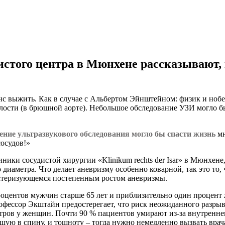
стого центра в Мюнхене рассказывают, 
анс выжить. Как в случае с Альбертом Эйнштейном: физик и нобе
сти (в брюшной аорте). Небольшое обследование УЗИ могло бы 
ение ультразвукового обследования могло бы спасти жизнь
мн
осудов!»
ки сосудистой хирургии «Klinikum rechts der Isar» в Мюнхене, 
диаметра. Что делает аневризму особенно коварной, так это то, 
актеризующемся постепенным ростом аневризмы.
процентов мужчин старше 65 лет и приблизительно один проце
офессор Экштайн предостерегает, что риск неожиданного разрыва
тров у женщин. Почти 90 % пациентов умирают из-за внутренне
ю в спину, и тошноту – тогда нужно немедленно вызвать врача