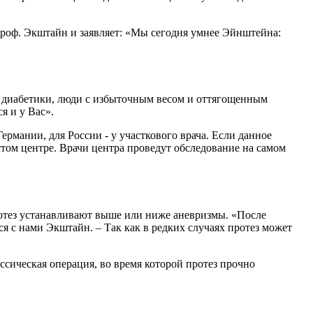
проф. Экштайн и заявляет: «Мы сегодня умнее Эйнштейна:
 диабетики, люди с избыточным весом и оттягощенным
я и у Вас».
ермании, для России - у участкового врача. Если данное
ом центре. Врачи центра проведут обследование на самом
ротез устанавливают выше или ниже аневризмы. «После
я с нами Экштайн. – Так как в редких случаях протез может
ссическая операция, во время которой протез прочно