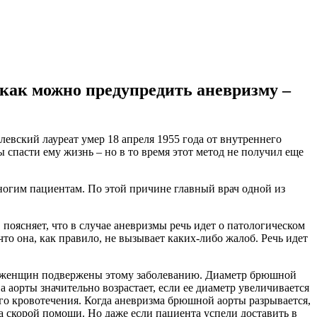
как можно предупредить аневризму –
левский лауреат умер 18 апреля 1955 года от внутреннего
спасти ему жизнь – но в то время этот метод не получил еще
огим пациентам. По этой причине главный врач одной из
поясняет, что в случае аневризмы речь идет о патологическом
что она, как правило, не вызывает каких-либо жалоб. Речь идет
нт женщин подвержены этому заболеванию. Диаметр брюшной
 аорты значительно возрастает, если ее диаметр увеличивается
го кровотечения. Когда аневризма брюшной аорты разрывается,
 скорой помощи. Но даже если пациента успели доставить в