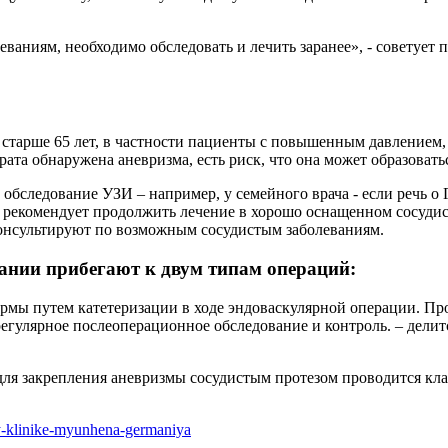
аниям, необходимо обследовать и лечить заранее», - советует 
тарше 65 лет, в частности пациенты с повышенным давлением,
ата обнаружена аневризма, есть риск, что она может образоватьс
бследование УЗИ – например, у семейного врача - если речь о Г
рекомендует продолжить лечение в хорошо оснащенном сосудист
онсультируют по возможным сосудистым заболеваниям.
ании прибегают к двум типам операций:
ормы путем катетеризации в ходе эндоваскулярной операции. П
егулярное послеоперационное обследование и контроль. – делитс
для закрепления аневризмы сосудистым протезом проводится кла
oy-klinike-myunhena-germaniya