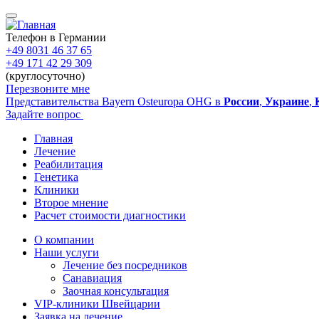
Перейти
к
основному
Телефон в Германии
содержанию
+49 8031 46 37 65
+49 171 42 29 309
(круглосуточно)
Перезвоните мне
Представительства Bayern Osteuropa OHG в
России
,
Украине
,
Задайте вопрос
Главная
Лечение
Main
Реабилитация
navigation
Генетика
Клиники
Второе мнение
Расчет стоимости диагностики
О компании
Наши услуги
Sidebar
Лечение без посредников
Санавиация
Заочная консультация
VIP-клиники Швейцарии
Заявка на лечение