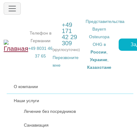
Перейти к основному содержанию
Представительства
+49
Bayern
171
Телефон в
42 29
Osteuropa
Германии
309
За
OHG в
+49 8031 46
(круглосуточно)
России
,
37 65
Перезвоните
Украине
,
мне
Казахстане
О компании
Наши услуги
Лечение без посредников
Санавиация