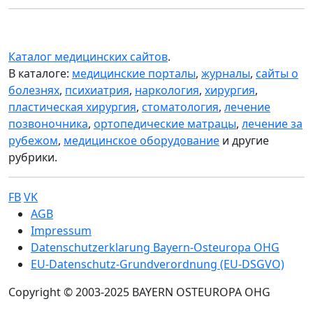
Каталог медицинских сайтов
.
В каталоге:
медицинские порталы
,
журналы
,
сайты о
болезнях
,
психиатрия
,
наркология
,
хирургия
,
пластическая хирургия
,
стоматология
,
лечение
позвоночника
,
ортопедические матрацы
,
лечение за
рубежом
,
медицинское оборудование
и другие
рубрики.
FB
VK
Sub footer
AGB
Impressum
Datenschutzerklarung Bayern-Osteuropa OHG
EU-Datenschutz-Grundverordnung (EU-DSGVO)
Copyright © 2003-2025 BAYERN OSTEUROPA OHG