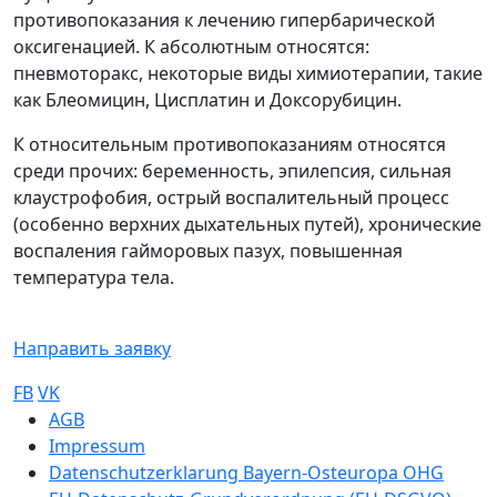
противопоказания к лечению гипербарической
оксигенацией. К абсолютным относятся:
пневмоторакс, некоторые виды химиотерапии, такие
как Блеомицин, Цисплатин и Доксорубицин.
К относительным противопоказаниям относятся
среди прочих: беременность, эпилепсия, сильная
клаустрофобия, острый воспалительный процесс
(особенно верхних дыхательных путей), хронические
воспаления гайморовых пазух, повышенная
температура тела.
Направить заявку
FB
VK
Sub footer
AGB
Impressum
Datenschutzerklarung Bayern-Osteuropa OHG